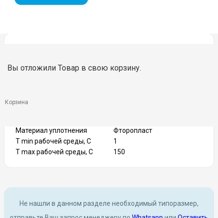
DN
1/2″-2″
PN
16
Вы отложили
Товар
в свою корзину.
Тип присоединения
Резьбовое
Тип управления
Рукоятка
Латунь,
Материал корпуса
Никелированная
Корзина
латунь
Материал шара
Нерж.сталь
Материал уплотнения
Фторопласт
T min рабочей среды, C
1
T max рабочей среды, С
150
Не нашли в данном разделе необходимый типоразмер,
отправьте Ваш запрос менеджеру по
Whatsapp
или
Оставить