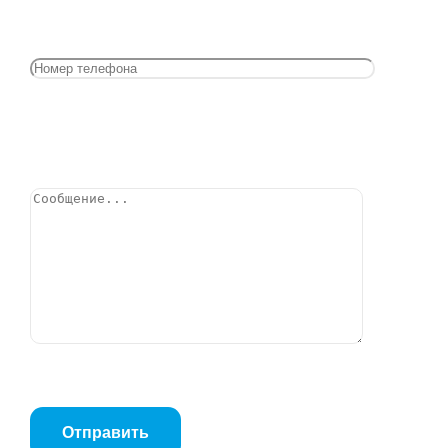
О компании
Компания ПромПост – команда профессионалов,
готовая решить любую задачу и осуществить
Позвонить
качественный подбор и поставку инженерного
оборудования по Вашему запросу и под Ваши задачи.
Мы осуществляем поставки высококачественного и
надежного инженерного оборудования для тепловых
пунктов, систем отопления, систем водоснабжения,
систем канализации, пароконденсатных систем,
технологических систем производственных
предприятий.
Сотрудники компании ПромПост осуществляют
техническую поддержку проектных организаций,