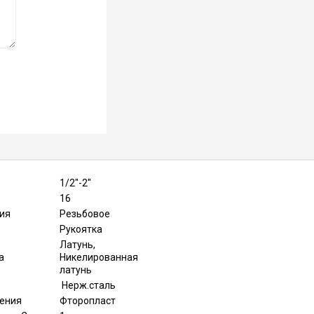
1/2″-2″
16
ия
Резьбовое
Рукоятка
Латунь,
а
Никелированная
латунь
Нерж.сталь
нения
Фторопласт