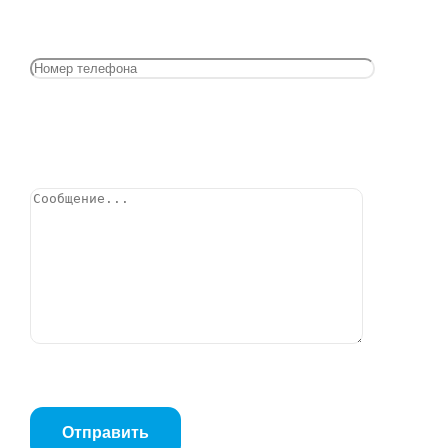
Фильтры сетчатые
Фильтр сетчатый IS16.01.0600.025.16.Ф/Ф, DN25,
РN16, Тмакс=300оС
Позвонить
В корзину
Фильтр сетчатый IS16.01.0600.032.16.Ф/Ф, DN32,
РN16, Тмакс=300оС
В корзину
Фильтр сетчатый IS16.01.0600.040.16.Ф/Ф, DN40,
РN16, Тмакс=300оС