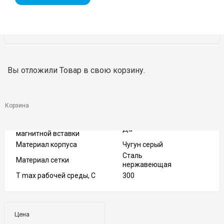
DN
65
Вы отложили
Товар
в свою корзину.
Тип присоединения
Фданцевое
PN
16
Максимальное рабочее
16
давление, бар
Корзина
Диаметр ячейки, мм
0.6
Возможность установки
Да
магнитной вставки
Материал корпуса
Чугун серый
Сталь
Материал сетки
нержавеющая
T max рабочей среды, С
300
Цена