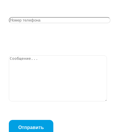
Фильтр сетчатый IS16.01.0600.065.16.Ф/Ф, DN65,
РN16, Тмакс=300оС
Позвонить