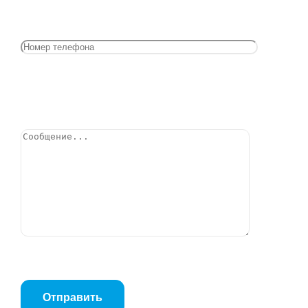
Северский музыкальный театр
Главная
Наши работы
Позвонить
Северский музыкальный театр
Томская область, г.Северск
В рамках Федеральной целевой программы разработан
проект и реализованы мероприятия по переходу на
автоматическую систему пожаротушения для
Северского музыкального театра.Проведены монтаж и
пуско-наладка автоматической системы