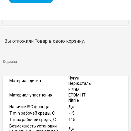
DN
65
Вы отложили
Товар
в свою корзину.
PN
16
Тип присоединения
Межфланцевое
Рукоятка
Тип управления
Редуктор
Корзина
Привод
Материал корпуса
Чугун серый
Чугун
Материал диска
Нерж.сталь
EPDM
Материал уплотнения
EPDM HT
Nitrile
Наличие ISO фланца
Да
T min рабочей среды, C
-15
T max рабочей среды, С
115
Возможность установки
Да