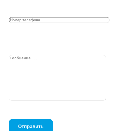
Затвор дисковый поворотный ЗПВС-FL(w)-3-065-
MN-Е, Ду65, Ру16, диск-GGG40 T=-15…+95 C
Позвонить