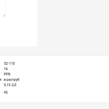
32-110
16
PPR
я
в раструб
0,15-2,0
95