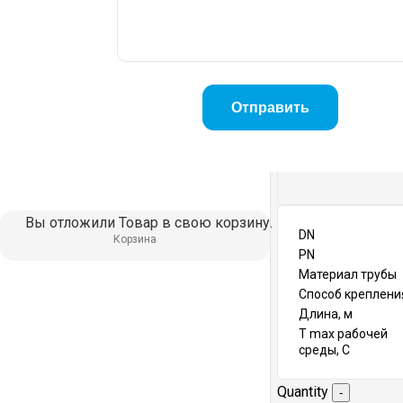
Вы отложили
Товар
в свою корзину.
DN
Корзина
PN
Материал трубы
Способ креплени
Длина, м
T max рабочей
среды, С
Quantity
-