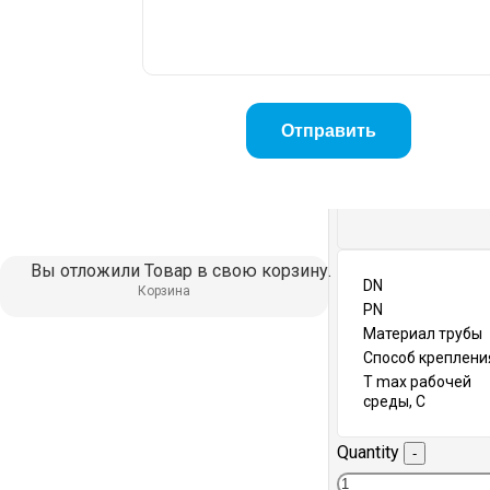
Вы отложили
Товар
в свою корзину.
DN
Корзина
PN
Материал трубы
Способ креплени
T max рабочей
среды, С
Quantity
-