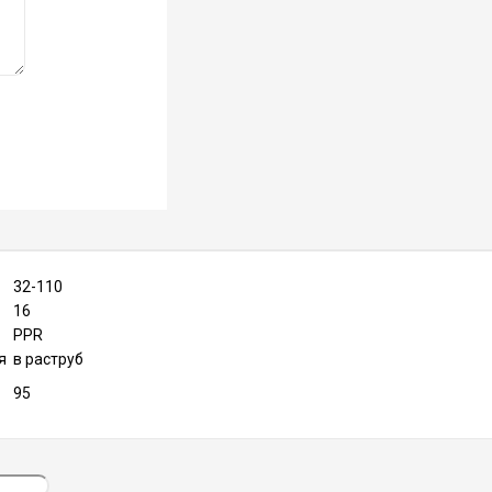
32-110
16
PPR
я
в раструб
95