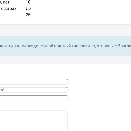
, лет
10
госстрах
Да
25
шли в данном разделе необходимый типоразмер, отправьте Ваш з