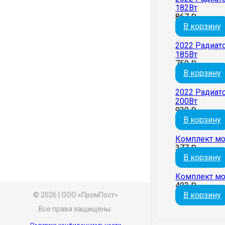
182Вт
867
₽
В корзину
2022 Радиат
185Вт
750
₽
В корзину
2022 Радиат
200Вт
930
₽
В корзину
Комплект мо
377
₽
В корзину
Комплект мо
493
₽
В корзину
© 2026 | ООО «ПромПост»
Все права защищены.