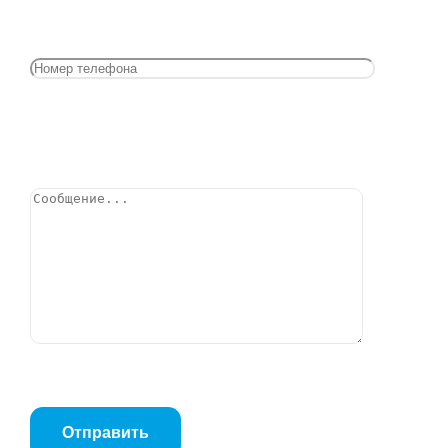
Насос циркуляционный NMT SMART C 25/120-180
(PN 6/10, 1×230, L=180мм, Tmax=110 C)
Позвонить