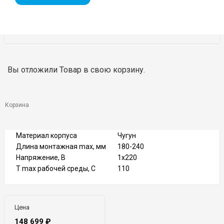
DN
25
Вы отложили
Товар
в свою корзину.
Резьбовое,
Тип присоединения
Фланцевое
PN
06, 10
Тип управления
Электронный
Корзина
Расход max, м3/ч
11
Напор max, м
12
Материал корпуса
Чугун
Длина монтажная max, мм
180-240
Напряжение, В
1х220
T max рабочей среды, C
110
Цена
148 699
₽