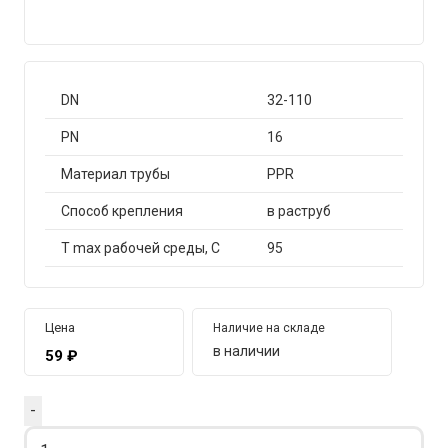
DN
32-110
PN
16
Материал трубы
PPR
Способ крепления
в раструб
T max рабочей среды, С
95
Цена
Наличие на складе
в наличии
59
₽
Quantity
-