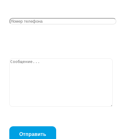
Многоступенчатый горизонтальный насос BWJ 8-3
1,1kW 120°C IE2 400V
Позвонить