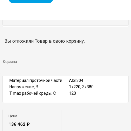
DN
1″-1 1/2″
Вы отложили
Товар
в свою корзину.
Тип присоединения
Резьбовое
PN
10
Тип управления
Ручное
Расход max, м3/ч
20
Корзина
Напор max, м
40
Материал корпуса
Чугун
Материал проточной части
AISI304
Напряжение, В
1х220, 3х380
T max рабочей среды, C
120
Цена
136 462
₽