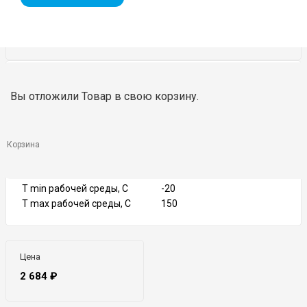
DN
1/2″-2″
Вы отложили
Товар
в свою корзину.
PN
40
Тип присоединения
Резьбовое
Тип управления
Рукоятка
Материал корпуса
Латунь
Корзина
Материал шара
Нерж.сталь
Материал уплотнения
Тефлон
T min рабочей среды, C
-20
T max рабочей среды, С
150
Цена
2 684
₽