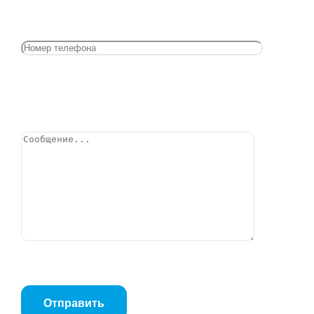
Кран шаровой Itap IDEAL 098 с американкой 1 1/4″
(098 1 1/4)
Позвонить