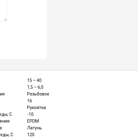
15 – 40
1,5 – 6,0
ия
Резьбовое
16
Рукоятка
еды, C
-10
нения
EPDM
а
Латунь
еды, С
120