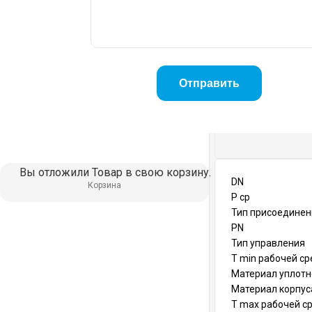
Вы отложили
Товар
в свою корзину.
DN
Корзина
Р ср
Тип присоединен
PN
Тип управления
T min рабочей ср
Материал уплот
Материал корпус
T max рабочей ср