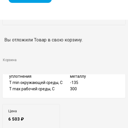
DN
40
Вы отложили
Товар
в свою корзину.
PN
16
Тип присоединения
Фланцевое
Материал корпуса
Чугун серый
Сталь
Корзина
Материал запорного органа
нержавеющая
Материал седлового
Металл по
уплотнения
металлу
T min окружающей среды, C
-135
T max рабочей среды, С
300
Цена
6 503
₽