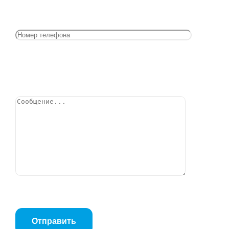
Клапан обратный подъемный RD16.01.040.16.Ф/Ф
DN40 PN16 Tмакс=300оС
Позвонить