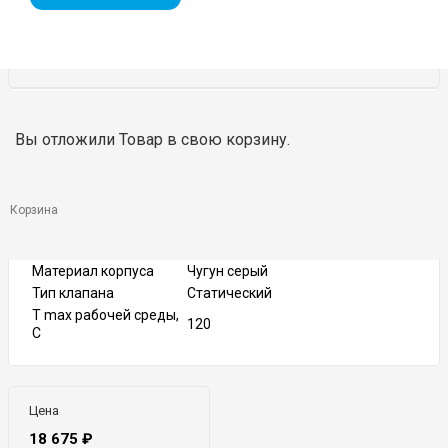
DN
50
Вы отложили
Товар
в свою корзину.
Тип присоединения
Фланцевое
PN
16
Тип управления
Рукоятка
T min рабочей среды,
Корзина
-10
C
Материал уплотнения
EPDM
Материал корпуса
Чугун серый
Тип клапана
Статический
T max рабочей среды,
120
С
Цена
18 675
₽