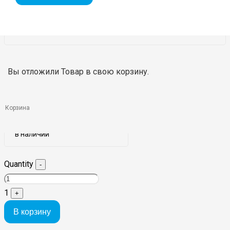
Цена
Вы отложили
Товар
в свою корзину.
1 137
₽
Корзина
Наличие на складе
в наличии
Quantity
-
1
+
В корзину