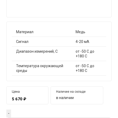
Материал
Медь
Сигнал
4-20 мА
Диапазон измерений, С
от -50 С до
+180 С
Температура окружающей
от -50 С до
среды
+180 С
Цена
Наличие на складе
в наличии
5 670
₽
Quantity
-