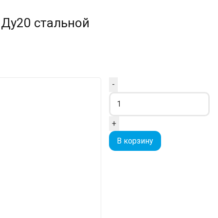
 Ду20 стальной
Quantity
-
+
В корзину