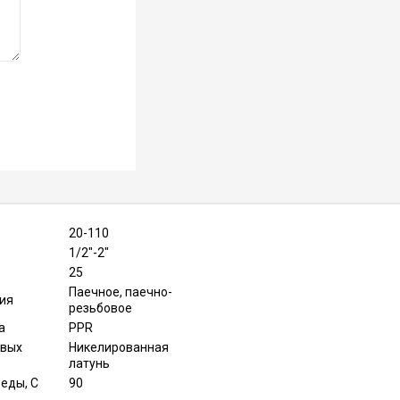
20-110
1/2″-2″
25
Паечное, паечно-
ия
резьбовое
а
PPR
овых
Никелированная
латунь
еды, С
90