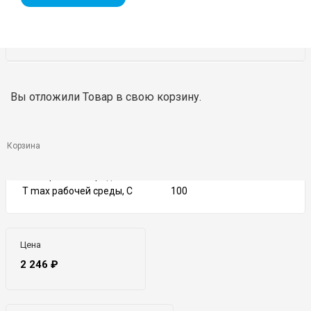
DN
1/2″-2″
Вы отложили
Товар
в свою корзину.
PN
16
Тип присоединения
Резьбовое
Материал корпуса
Латунь
Материал диска
Нейлон
Корзина
Прокладка
NBR
T min рабочей среды, С
-20
T max рабочей среды, С
100
Цена
2 246
₽